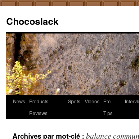
Chocoslack
News
Products
Spots
Videos
Pro
Interv
Aller
Reviews
Tips
au
contenu
balance commun
Archives par mot-clé :