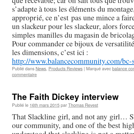
que recevable; car on sait tous que trou
s’adapte à tous les éléments du montage,
approprié, ce n’est pas une mince a faire
un slackeur pour les slackeur, alors for
simples manilles du magasin de bricola
Pour commander ce bijoux de versatilité,
les dimensions, c’est ici :
http://www.balancecommunity.
com/bc-s
Publié dans
News
,
Products Reviews
|
Marqué avec
balance co
commentaire
The Faith Dickey interview
Publié le
16th mars 2015
par
Thomas Revest
That Slackline girl, and not any girl… S
our community, and one of the best high
understood that slackline is not a matte