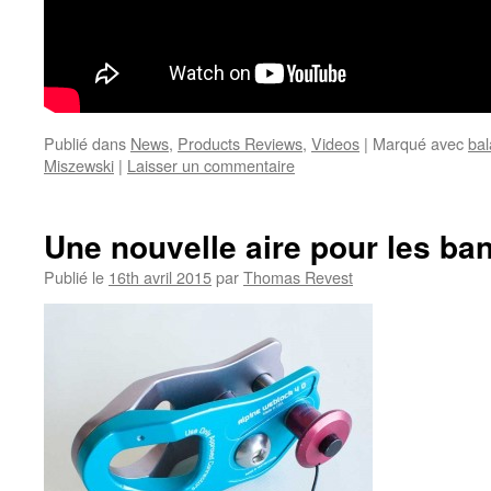
Publié dans
News
,
Products Reviews
,
Videos
|
Marqué avec
ba
Miszewski
|
Laisser un commentaire
Une nouvelle aire pour les ba
Publié le
16th avril 2015
par
Thomas Revest