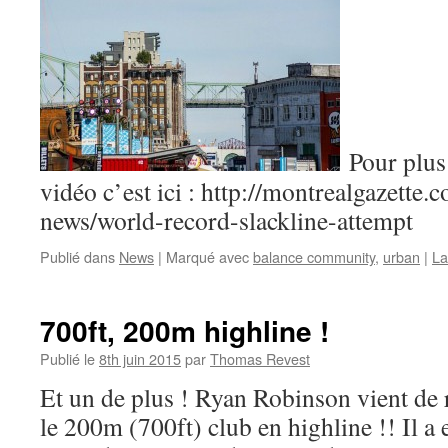
Pour plus 
vidéo c’est ici : http://montrealgazette.
news/world-record-slackline-attempt
Publié dans
News
|
Marqué avec
balance community
,
urban
|
La
700ft, 200m highline !
Publié le
8th juin 2015
par
Thomas Revest
Et un de plus ! Ryan Robinson vient de 
le 200m (700ft) club en highline !! Il a e